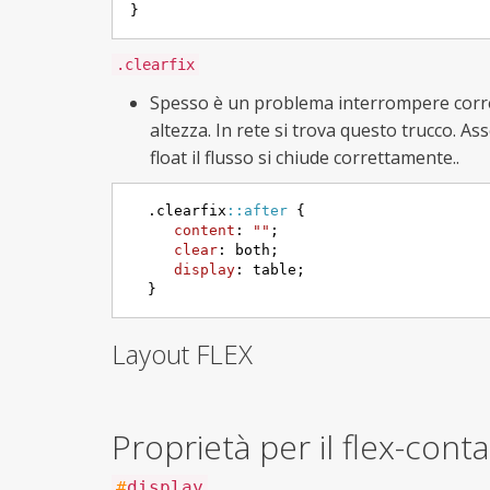
}
.clearfix
Spesso è un problema interrompere corrett
altezza. In rete si trova questo trucco. A
float il flusso si chiude correttamente..
.clearfix
::after
 {     

content
: 
""
;     

clear
: both;     

display
: table;

  }
Layout FLEX
Proprietà per il flex-cont
#
display