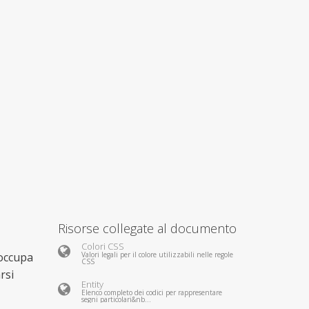
Risorse collegate al documento
Colori CSS
 occupa
Valori legali per il colore utilizzabili nelle regole
CSS
rsi
Entity
Elenco completo dei codici per rappresentare
segni particolari&nb...