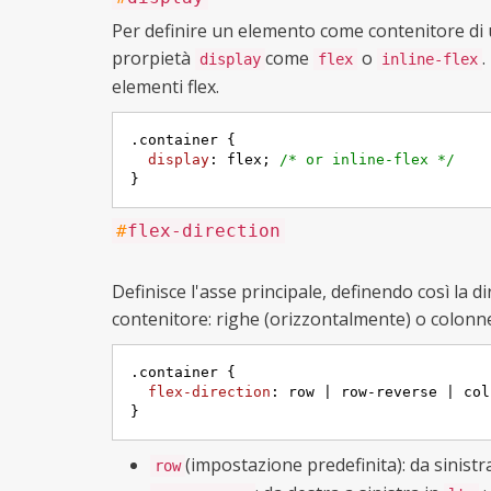
Per definire un elemento come contenitore di u
prorpietà
come
o
.
display
flex
inline-flex
elementi flex.
.container
 {

display
: flex; 
/* or inline-flex */
}
#
flex-direction
Definisce l'asse principale, definendo così la d
contenitore: righe (orizzontalmente) o colonne
.container
 {

flex-direction
: row | row-reverse | col
}
(impostazione predefinita): da sinistr
row