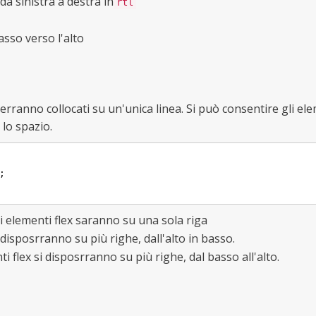
 da sinistra a destra in
rtl
sso verso l'alto
verranno collocati su un'unica linea. Si può consentire gli el
 lo spazio.


li elementi flex saranno su una sola riga
 disposrranno su più righe, dall'alto in basso.
i flex si disposrranno su più righe, dal basso all'alto.