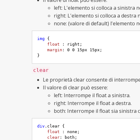
Il valore di float può essere:
left: L'elemento si colloca a sinistra
right: L'elemento si colloca a destra 
none: (valore di default) l'elemento n
img
 {

float 
: right;

margin
: 
0
0
15px
15px
;

}
clear
Le proprietà clear consente di interromper
Il valore di clear può essere:
left: Interrompe il float a sinistra.
right: Interrompe il float a destra.
both: Interrompe il float sia sinistra 
div
.clear
 {

float 
: none;

clear
: both;
