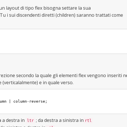
n layout di tipo flex bisogna settare la sua
 Tu i sui discendenti diretti (children) saranno trattati come
irezione secondo la quale gli elementi flex vengono inseriti n
 (verticalalmente) e in quale verso.
umn | column-reverse;

a a destra in
; da destra a sinistra in
ltr
rtl