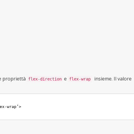
le propriettà
e
insieme. Il valore
flex-direction
flex-wrap
ex-wrap’>
