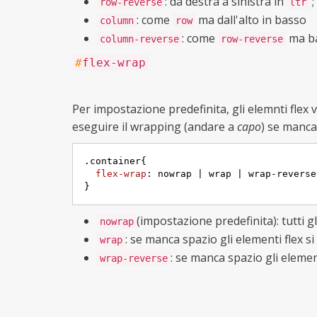
: da destra a sinistra in
;
row-reverse
ltr
: come
ma dall'alto in basso
column
row
: come
ma ba
column-reverse
row-reverse
#
flex-wrap
Per impostazione predefinita, gli elemnti flex 
eseguire il wrapping (andare a
capo
) se manca
.container
{

flex-wrap
: nowrap | wrap | wrap-reverse;
}
(impostazione predefinita): tutti g
nowrap
: se manca spazio gli elementi flex si
wrap
: se manca spazio gli element
wrap-reverse