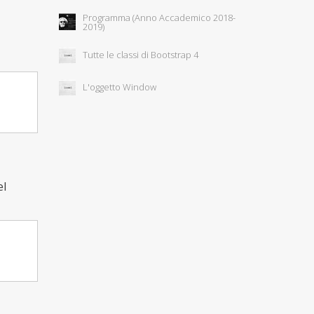
Programma (Anno Accademico 2018-
2019)
Tutte le classi di Bootstrap 4
L'oggetto Window
el