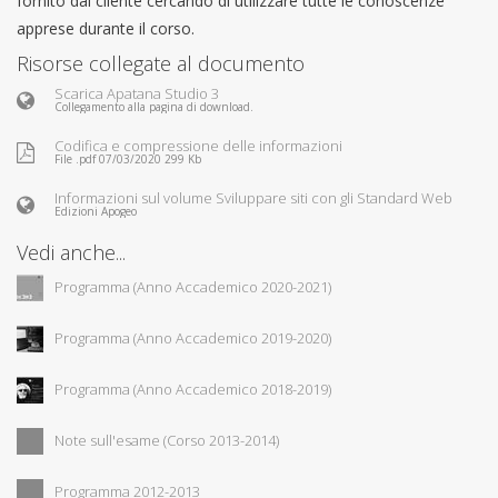
fornito dal cliente cercando di utilizzare tutte le conoscenze
apprese durante il corso.
Risorse collegate al documento
Scarica Apatana Studio 3
Collegamento alla pagina di download.
Codifica e compressione delle informazioni
File .pdf 07/03/2020 299 Kb
Informazioni sul volume Sviluppare siti con gli Standard Web
Edizioni Apogeo
Vedi anche...
Programma (Anno Accademico 2020-2021)
Programma (Anno Accademico 2019-2020)
Programma (Anno Accademico 2018-2019)
Note sull'esame (Corso 2013-2014)
Programma 2012-2013