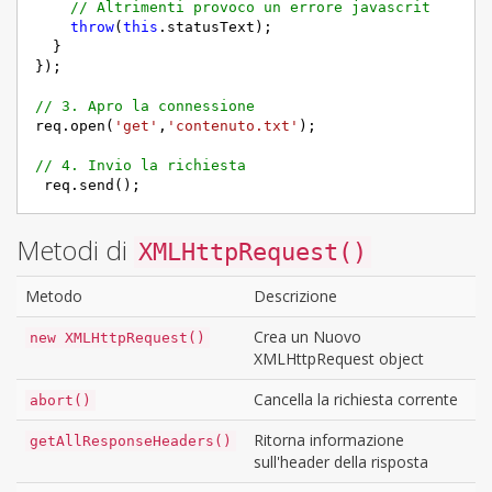
// Altrimenti provoco un errore javascrit
throw
(
this
.statusText);

  }

});

// 3. Apro la connessione
req.open(
'get'
,
'contenuto.txt'
);

// 4. Invio la richiesta
 req.send();
Metodi di
XMLHttpRequest()
Metodo
Descrizione
Crea un Nuovo
new XMLHttpRequest()
XMLHttpRequest object
Cancella la richiesta corrente
abort()
Ritorna informazione
getAllResponseHeaders()
sull'header della risposta