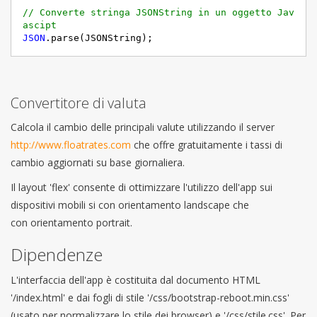
// Converte stringa JSONString in un oggetto Jav
ascipt
JSON
.parse(JSONString);
Convertitore di valuta
Calcola il cambio delle principali valute utilizzando il server
http://www.floatrates.com
che offre gratuitamente i tassi di
cambio aggiornati su base giornaliera.
Il layout 'flex' consente di ottimizzare l'utilizzo dell'app sui
dispositivi mobili si con orientamento landscape che
con orientamento portrait.
Dipendenze
L'interfaccia dell'app è costituita dal documento HTML
'/index.html' e dai fogli di stile '/css/bootstrap-reboot.min.css'
(usato per normalizzare lo stile dei browser) e '/css/stile.css'. Per