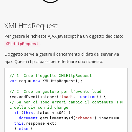
XMLHttpRequest
Per gestire le richieste AJAX Javascript ha un oggetto dedicato:
.
XMLHttpRequest
L'oggetto serve a gestire il caricamento di dati dal server via
ajax. Questi i tipici passi per effettuare una richiesta:
// 1. Creo l'oggetto XMLHttpRequest
var
 req = 
new
 XMLHttpRequest();

// 2. Creo un gestore per l'evento load
req.addEventListener(
'load'
, 
function
(
) 
// Se non ci sono errori cambio il contenuto HTM
L della div con id change
if
 (
this
.status < 
400
) {

document
.getElementById(
'change'
).innerHTML 
= 
this
.responseText;

  } 
else
 {
