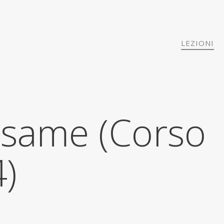
LEZIONI
esame (Corso
)