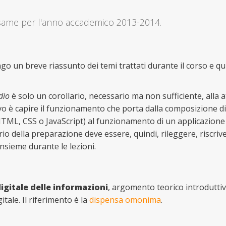
'Esame per l'anno accademico 2013-2014.
o un breve riassunto dei temi trattati durante il corso e qui
dio
è solo un corollario, necessario ma non sufficiente, alla at
tivo è capire il funzionamento che porta dalla composizione d
HTML, CSS o JavaScript) al funzionamento di un applicazione
o della preparazione deve essere, quindi, rileggere, riscrive
insieme durante le lezioni.
gitale delle informazioni
, argomento teorico introdutti
ale. Il riferimento è la
dispensa omonima
.