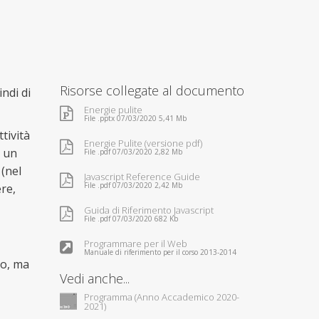
Risorse collegate al documento
ndi di
Energie pulite
File .pptx 07/03/2020 5,41 Mb
tività
Energie Pulite (versione pdf)
i un
File .pdf 07/03/2020 2,82 Mb
 (nel
Javascript Reference Guide
File .pdf 07/03/2020 2,42 Mb
re,
Guida di Riferimento Javascript
File .pdf 07/03/2020 682 Kb
Programmare per il Web
Manuale di riferimento per il corso 2013-2014
vo, ma
Vedi anche...
Programma (Anno Accademico 2020-
2021)