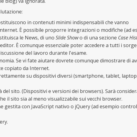
le blog) va ignorata.
lutazione:
ostituiscono in contenuti minimi indispensabili che vanno
 Internet. È possibile proporre integrazioni o modifiche (ad 
ostituisca le News, di uno
Slide Show
o di una sezione
Case His
i editor. È comunque essenziale poter accedere a tutti i sorge
discussione del lavoro durante l'esame.
tonomia. Se vi fate aiutare dovrete comunque dimostrare di a
e copiato da Internet.
rrettamente su dispositivi diversi (smartphone, tablet, laptop
tà del sito. (Dispositivi e versioni dei browsers). Sarà conside
he il sito sia al meno visualizzabile sui vecchi browser.
e gestita con JavaScript nativo o jQuery (ad esempio control
ery.