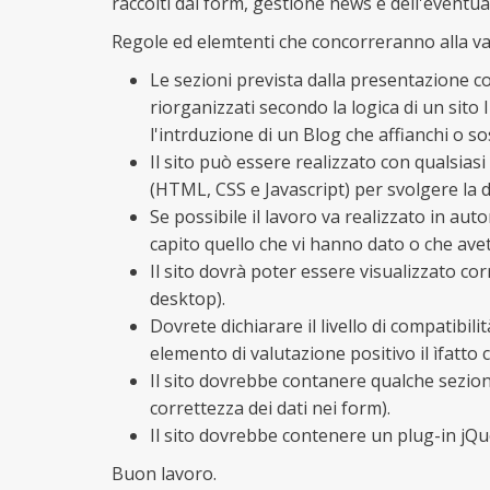
raccolti dai form, gestione news e dell'eventua
Regole ed elemtenti che concorreranno alla va
Le sezioni prevista dalla presentazione c
riorganizzati secondo la logica di un sito
l'intrduzione di un Blog che affianchi o s
Il sito può essere realizzato con qualsias
(HTML, CSS e Javascript) per svolgere la 
Se possibile il lavoro va realizzato in au
capito quello che vi hanno dato o che avet
Il sito dovrà poter essere visualizzato co
desktop).
Dovrete dichiarare il livello di compatibili
elemento di valutazione positivo il ìfatto c
Il sito dovrebbe contanere qualche sezion
correttezza dei dati nei form).
Il sito dovrebbe contenere un plug-in jQu
Buon lavoro.