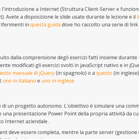
l'introduzione a Internet (Struttura Client-Server e funzion
). Avete a disposizione le slide usate durante le lezione e il
l
 riferimenti in
questa guida
dove ho raccolto una serie di lin
uito dalla comprensione degli esercizi fatti insieme durante 
te modificati gli esercizi svolti in javaScript nativo e in jQue
esto manuale di jQuery
(in spagnolo) o a
questo
(in inglese)
pt
uno in italiano
e
uno in inglese
e di un progetto autonomo. L'obiettivo è simulare una com
ce una presentazione Power Point della propria attività da cu
to Internet aziendale .
ient deve essere completa, mentre la parte server (gestione 