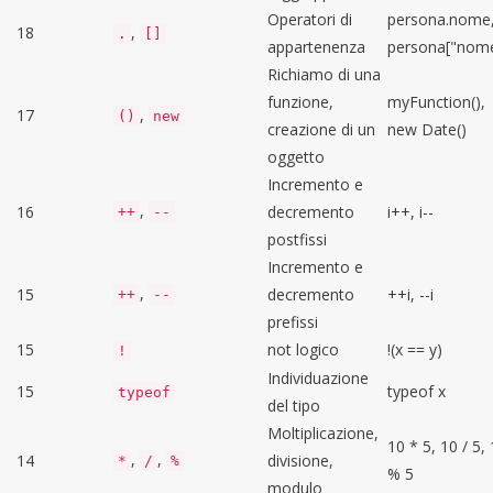
Operatori di
persona.nome
18
,
.
[]
appartenenza
persona["nom
Richiamo di una
funzione,
myFunction(),
17
,
()
new
creazione di un
new Date()
oggetto
Incremento e
,
16
decremento
i++, i--
++
--
postfissi
Incremento e
,
15
decremento
++i, --i
++
--
prefissi
15
not logico
!(x == y)
!
Individuazione
15
typeof x
typeof
del tipo
Moltiplicazione,
10 * 5, 10 / 5,
,
,
14
divisione,
*
/
%
% 5
modulo