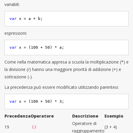
variabili:
var
 x = a + b;
espressioni:
var
 x = (
100
 + 
50
) * a;
Come nella matematica appresa a scuola la moltiplicazione (*) e
la divisione (/) hanno una maggiore priorità di addizione (+) e
sottrazione (-).
La precedenza può essere modificato utilizzando parentesi:
var
 x = (
100
 + 
50
) * 
3
;
Precedenza
Operatore
Descrizione
Esempio
Operatore di
19
(3 + 4)
()
raggruppamento