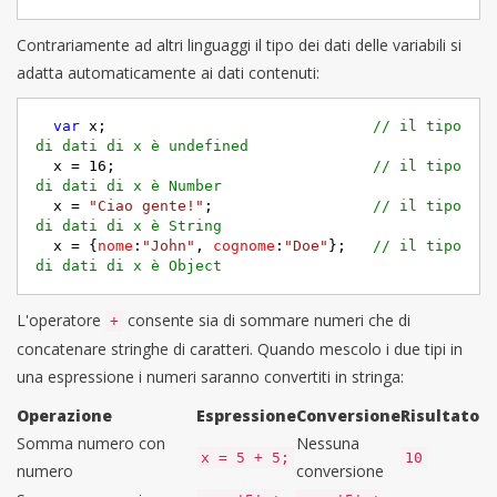
Contrariamente ad altri linguaggi il tipo dei dati delle variabili si
adatta automaticamente ai dati contenuti:
var
 x;                              
// il tipo 
di dati di x è undefined
  x = 
16
;                             
// il tipo 
di dati di x è Number
  x = 
"Ciao gente!"
;                  
// il tipo 
di dati di x è String
  x = {
nome
:
"John"
, 
cognome
:
"Doe"
};   
// il tipo 
di dati di x è Object
L'operatore
consente sia di sommare numeri che di
+
concatenare stringhe di caratteri. Quando mescolo i due tipi in
una espressione i numeri saranno convertiti in stringa:
Operazione
Espressione
Conversione
Risultato
Somma numero con
Nessuna
x = 5 + 5;
10
numero
conversione