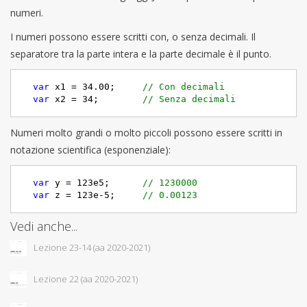
numeri.
I numeri possono essere scritti con, o senza decimali. Il
separatore tra la parte intera e la parte decimale è il punto.
var
 x1 = 
34.00
;     
// Con decimali
var
 x2 = 
34
;        
// Senza decimali
Numeri molto grandi o molto piccoli possono essere scritti in
notazione scientifica (esponenziale):
var
 y = 
123e5
;      
// 1230000
var
 z = 
123e-5
;     
// 0.00123
Vedi anche...
Lezione 23-14 (aa 2020-2021)
Lezione 22 (aa 2020-2021)