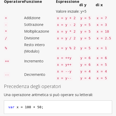
Operatore
Funzione
Espressione
di y
di x
Valore iniziale: y=5
Addizione
+
x = y + 2
y = 5
x = 7
Sottrazione
-
x = y - 2
y = 5
x = 3
Moltiplicazione
*
x = y * 2
y = 5
x = 10
Divisione
/
x = y / 2
y = 5
x = 2.5
Resto intero
%
x = y % 2
y = 5
x = 1
(Modulo)
x = ++y
y = 6
x = 6
Incremento
++
x = y++
y = 6
x = 5
x = --y
y = 4
x = 4
Decremento
--
x = y--
y = 4
x = 5
Precedenza degli operatori
Una operazione aritmetica si può operare su letterali:
var
 x = 
100
 + 
50
;