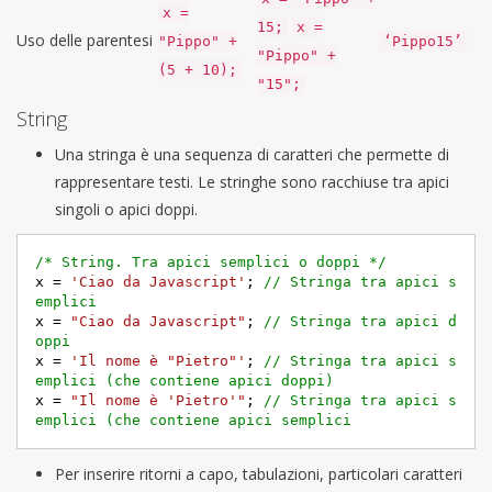
x =
15;
x =
Uso delle parentesi
"Pippo" +
‘Pippo15’
"Pippo" +
(5 + 10);
"15";
String
Una stringa è una sequenza di caratteri che permette di
rappresentare testi. Le stringhe sono racchiuse tra apici
singoli o apici doppi.
/* String. Tra apici semplici o doppi */
x = 
'Ciao da Javascript'
; 
// Stringa tra apici s
emplici
x = 
"Ciao da Javascript"
; 
// Stringa tra apici d
oppi
x = 
'Il nome è "Pietro"'
; 
// Stringa tra apici s
emplici (che contiene apici doppi)
x = 
"Il nome è 'Pietro'"
; 
// Stringa tra apici s
emplici (che contiene apici semplici
Per inserire ritorni a capo, tabulazioni, particolari caratteri