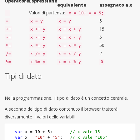
Operatore
Espressione
equivalente
assegnato a x
Valori di partenza:
x = 10; y = 5;
5
=
x = y
x = y
15
+=
x += y
x = x + y
5
-=
x -= y
x = x - y
50
*=
x *= y
x = x * y
2
/=
x /= y
x = x / y
%=
x %= y
x = x % y
0
Tipi di dato
Nella programmazione, il tipo di dato è un concetto centrale.
A secondo del tipo di dato contenuto il browser tratterà
diversamente i valori delle variabili.
var
 x = 
10
 + 
5
;       
// x vale 15
var
 x = 
"10"
 + 
"5"
;   
// x vale "105"