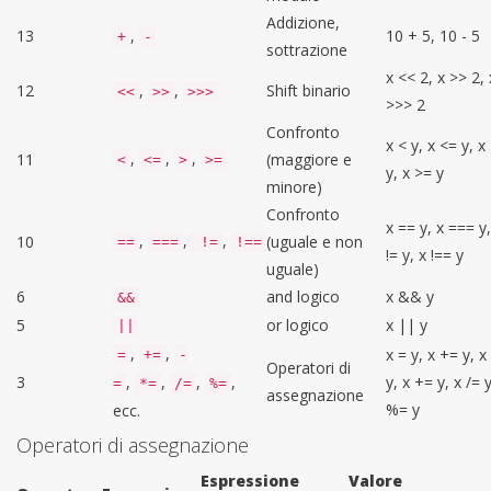
Addizione,
13
,
10 + 5, 10 - 5
+
-
sottrazione
x << 2, x >> 2, 
12
,
,
Shift binario
<<
>>
>>>
>>> 2
Confronto
x < y, x <= y, x
,
,
,
11
(maggiore e
<
<=
>
>=
y, x >= y
minore)
Confronto
x == y, x === y,
,
,
,
10
(uguale e non
==
===
!=
!==
!= y, x !== y
uguale)
6
and logico
x && y
&&
5
or logico
x || y
||
,
,
x = y, x += y, x
=
+=
-
Operatori di
3
,
,
,
,
y, x += y, x /= y
=
*=
/=
%=
assegnazione
%= y
ecc.
Operatori di assegnazione
Espressione
Valore