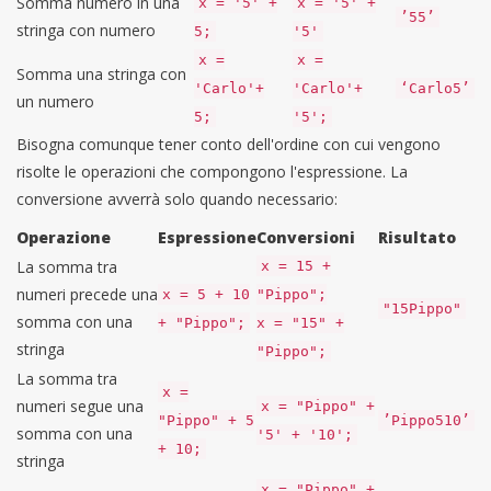
Somma numero in una
x = '5' +
x = '5' +
’55’
stringa con numero
5;
'5'
x =
x =
Somma una stringa con
'Carlo'+
'Carlo'+
‘Carlo5’
un numero
5;
'5';
Bisogna comunque tener conto dell'ordine con cui vengono
risolte le operazioni che compongono l'espressione. La
conversione avverrà solo quando necessario:
Operazione
Espressione
Conversioni
Risultato
La somma tra
x = 15 +
numeri precede una
x = 5 + 10
"Pippo";
"15Pippo"
somma con una
+ "Pippo";
x = "15" +
stringa
"Pippo";
La somma tra
x =
numeri segue una
x = "Pippo" +
"Pippo" + 5
’Pippo510’
somma con una
'5' + '10';
+ 10;
stringa
x = "Pippo" +