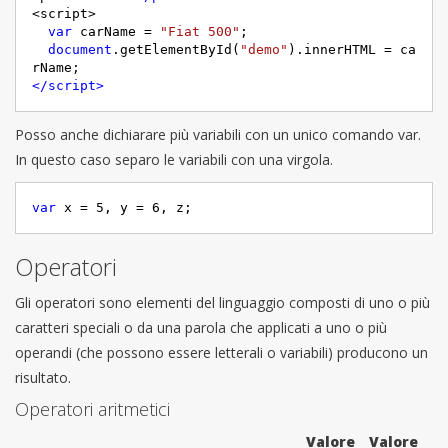
<script>

var
 carName = 
"Fiat 500"
;

document
.getElementById(
"demo"
).innerHTML = ca
</
script
>
Posso anche dichiarare più variabili con un unico comando var.
In questo caso separo le variabili con una virgola.
var
 x = 
5
, y = 
6
, z;
Operatori
Gli operatori sono elementi del linguaggio composti di uno o più
caratteri speciali o da una parola che applicati a uno o più
operandi (che possono essere letterali o variabili) producono un
risultato.
Operatori aritmetici
Valore
Valore