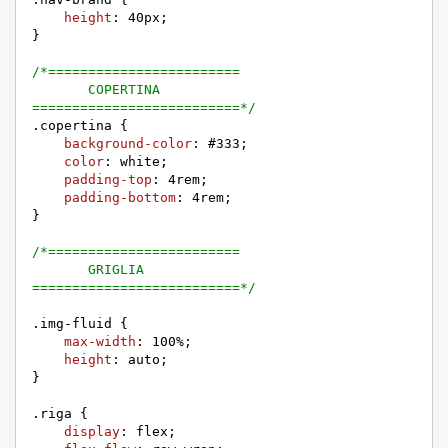
height
: 
40px
;

}

/*========================

       COPERTINA

==========================*/
.copertina
 {

background-color
: 
#333
;

color
: white;

padding-top
: 
4rem
;

padding-bottom
: 
4rem
;

}

/*========================

       GRIGLIA

==========================*/
.img-fluid
 {

max-width
: 
100%
;

height
: auto;

}

.riga
 {

display
: flex;
