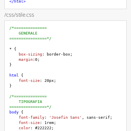
</
html
>
/css/stile.css
/*==============

    GENERALE

================*/
* {

box-sizing
: border-box;

margin
:
0
;

}

html
 {

font-size
: 
20px
;

}

/*==============

    TIPOGRAFIA

================*/
body
 {

font-family
: 
'Josefin Sans'
, sans-serif;

font-size
: 
1rem
;

color
: 
#222222
; 
