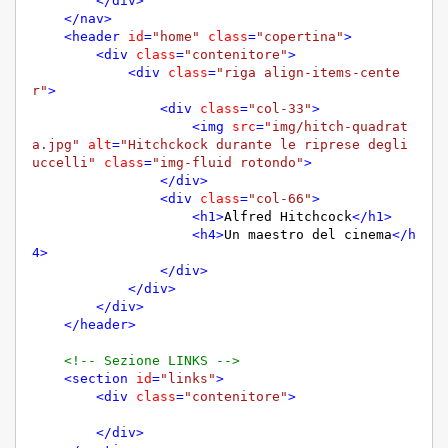
</
div
>
</
nav
>
<
header
id
=
"home"
class
=
"copertina"
>
<
div
class
=
"contenitore"
>
<
div
class
=
"riga align-items-cente
r"
>
<
div
class
=
"col-33"
>
<
img
src
=
"img/hitch-quadrat
a.jpg"
alt
=
"Hitchckock durante le riprese degli 
uccelli"
class
=
"img-fluid rotondo"
>
</
div
>
<
div
class
=
"col-66"
>
<
h1
>
Alfred Hitchcock
</
h1
>
<
h4
>
Un maestro del cinema
</
h
4
>
</
div
>
</
div
>
</
div
>
</
header
>
<!-- Sezione LINKS -->
<
section
id
=
"links"
>
<
div
class
=
"contenitore"
>
</
div
>