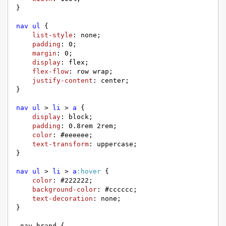
}

nav
ul
 {

list-style
: none;

padding
: 
0
;

margin
: 
0
;

display
: flex;

flex-flow
: row wrap;

justify-content
: center;

}

nav
ul
 > 
li
 > 
a
 {

display
: block;

padding
: 
0.8rem
2rem
;

color
: 
#eeeeee
;

text-transform
: uppercase;

}

nav
ul
 > 
li
 > 
a
:hover
 {

color
: 
#222222
;

background-color
: 
#cccccc
;

text-decoration
: none;

}

.nav-brand
 {
