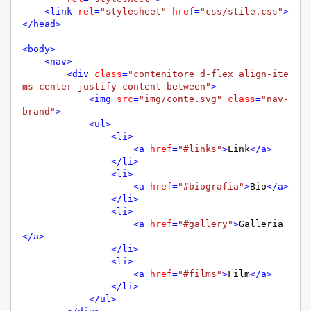
<
link
rel
=
"stylesheet"
href
=
"css/stile.css"
>
</
head
>
<
body
>
<
nav
>
<
div
class
=
"contenitore d-flex align-ite
ms-center justify-content-between"
>
<
img
src
=
"img/conte.svg"
class
=
"nav-
brand"
>
<
ul
>
<
li
>
<
a
href
=
"#links"
>
Link
</
a
>
</
li
>
<
li
>
<
a
href
=
"#biografia"
>
Bio
</
a
>
</
li
>
<
li
>
<
a
href
=
"#gallery"
>
Galleria
</
a
>
</
li
>
<
li
>
<
a
href
=
"#films"
>
Film
</
a
>
</
li
>
</
ul
>