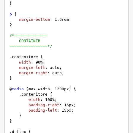
}

p
 {

margin-bottom
: 
1.6rem
;

}

/*==============

    CONTAINER

================*/
.contenitore
 {

width
: 
90%
;

margin-left
: auto;

margin-right
: auto;

}

@
media
 (max-width: 
1200px
) {

.contenitore
 {

width
: 
100%
;

padding-right
: 
15px
;

padding-left
: 
15px
;

    }

}

.d-flex
 {
