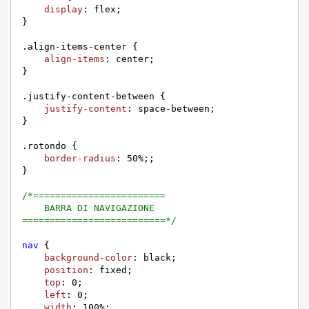
display
: flex;

}

.align-items-center
 {

align-items
: center;

}

.justify-content-between
 {

justify-content
: space-between;

}

.rotondo
 {

border-radius
: 
50%
;;

}

/*========================

    BARRA DI NAVIGAZIONE

==========================*/
nav
 {

background-color
: black;

position
: fixed;

top
: 
0
;

left
: 
0
;

width
: 
100%
;
