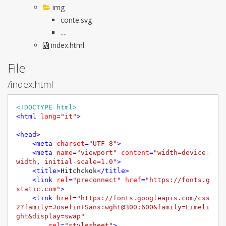
img
conte.svg
....
index.html
File
/index.html
<!DOCTYPE html>
<
html
lang
=
"it"
>
<
head
>
<
meta
charset
=
"UTF-8"
>
<
meta
name
=
"viewport"
content
=
"width=device-
width, initial-scale=1.0"
>
<
title
>
Hitchckok
</
title
>
<
link
rel
=
"preconnect"
href
=
"https://fonts.g
static.com"
>
<
link
href
=
"https://fonts.googleapis.com/css
2?family=Josefin+Sans:wght@300;600&family=Limeli
ght&display=swap"
rel
=
"stylesheet"
>