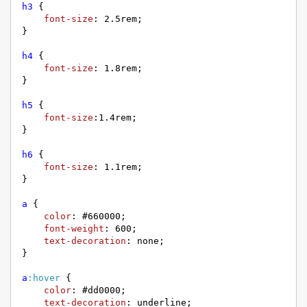
h3
 {

font-size
: 
2.5rem
;

}

h4
 {

font-size
: 
1.8rem
;

}

h5
 {

font-size
:
1.4rem
;

}

h6
 {

font-size
: 
1.1rem
;

}

a
 {

color
: 
#660000
;

font-weight
: 
600
;

text-decoration
: none;

}

a
:hover
 {

color
: 
#dd0000
;

text-decoration
: underline;
