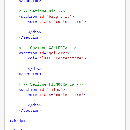
</
section
>
<!-- Sezione Bio -->
<
section
id
=
"biografia"
>
<
div
class
=
"contenitore"
>
</
div
>
</
section
>
<!-- Sezione GALLERIA -->
<
section
id
=
"gallery"
>
<
div
class
=
"contenitore"
>
</
div
>
</
section
>
<!-- Sezione FILMOGRAFIA -->
<
section
id
=
"films"
>
<
div
class
=
"contenitore"
>
</
div
>
</
section
>
</
body
>