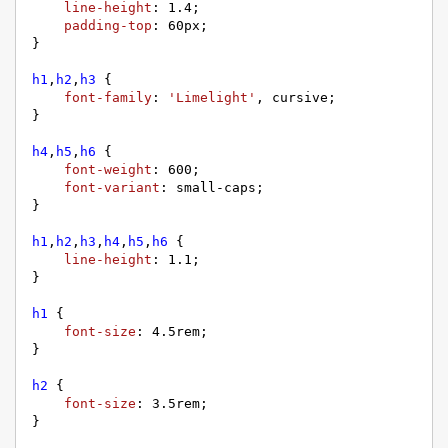
line-height
: 
1.4
;

padding-top
: 
60px
;

}

h1
,
h2
,
h3
 {

font-family
: 
'Limelight'
, cursive;

}

h4
,
h5
,
h6
 {

font-weight
: 
600
;

font-variant
: small-caps;

}

h1
,
h2
,
h3
,
h4
,
h5
,
h6
 {

line-height
: 
1.1
;

}

h1
 {

font-size
: 
4.5rem
;

}

h2
 {

font-size
: 
3.5rem
;

}
