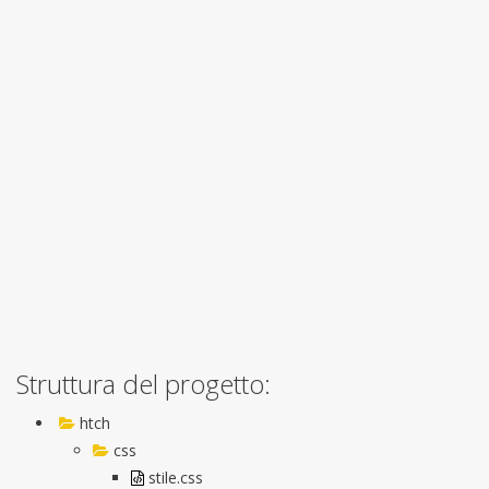
Struttura del progetto:
htch
css
stile.css