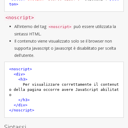
ton
>
<noscript>
All'interno del tag
può essere utilizzata la
<noscript>
sintassi HTML.
Il contenuto viene visualizzato solo se il browser non
supporta Javascript o Javascript è disabilitato per scelta
dell'utente.
<
noscript
>
<
div
>
<
h3
>
      Per visualizzare correttamente il contenut
o della pagina occorre avere JavaScript abilitat
o

</
h3
>
</
div
>
</
noscript
>
Sintassi