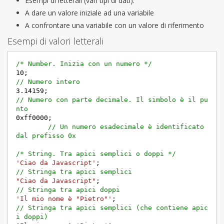
Esempi di letterali (vari tipi di dati):
A dare un valore iniziale ad una variabile
A confrontare una variabile con un valore di riferimento
Esempi di valori letterali
/* Number. Inizia con un numero */
10
;				
// Numero intero
3.14159
// Numero con parte decimale. Il simbolo è il pu
nto
0xff0000
;						
// Un numero esadecimale è identificato 
dal prefisso 0x
/* String. Tra apici semplici o doppi */
'Ciao da Javascript'
; 				
// Stringa tra apici semplici
"Ciao da Javascript"
; 				
// Stringa tra apici doppi
'Il mio nome è "Pietro"'
; 			
// Stringa tra apici semplici (che contiene apic
i doppi)