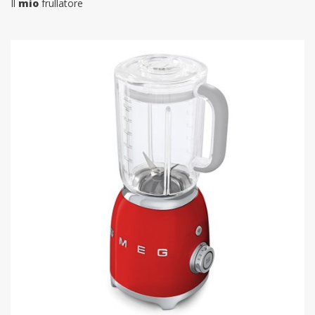
Il
mio
frullatore