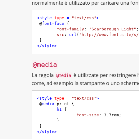
normalmente è utilizzato per caricare una font
<
style
type
 = 
"text/css"
>
 @
font-face
 {

font-family
: 
"Scarborough Light"
;

src
: 
url
(
"http://www.font.site/s/
</
style
>
@media
La regola
è utilizzate per restringere 
@media
come, ad esempio la stampante o uno schermo
<
style
type
 = 
"text/css"
>
 @
media
 print {

h1
 {

font-size
: 
3.7rem
;

	}

</
style
>