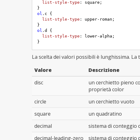
list-style-type
: square;

ol
.c
 {     

list-style-type
: upper-roman;

ol
.d
 {     

list-style-type
: lower-alpha;

}
La scelta dei valori possibili è lunghissima. La t
Valore
Descrizione
disc
un cerchietto pieno col
proprietà color
circle
un cerchietto vuoto
square
un quadratino
decimal
sistema di conteggio d
decimal-leading-zero
sistema di conteggio d