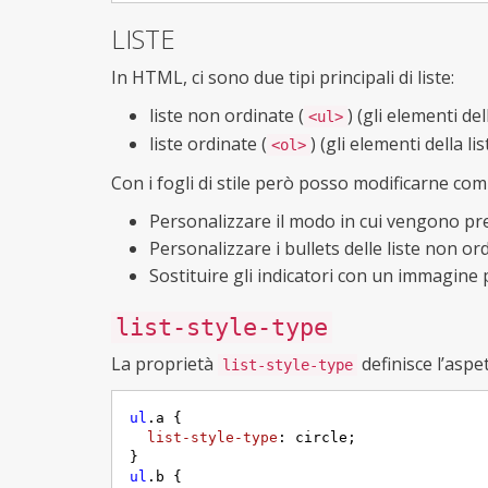
LISTE
In HTML, ci sono due tipi principali di liste:
liste non ordinate (
) (gli elementi de
<ul>
liste ordinate (
) (gli elementi della 
<ol>
Con i fogli di stile però posso modificarne co
Personalizzare il modo in cui vengono pres
Personalizzare i bullets delle liste non or
Sostituire gli indicatori con un immagine
list-style-type
La proprietà
definisce l’aspet
list-style-type
ul
.a
 {     

list-style-type
: circle;

ul
.b
 {     
