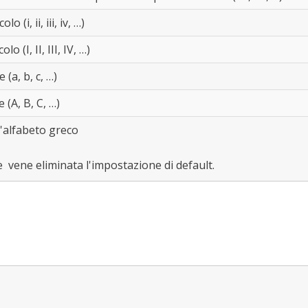
 (i, ii, iii, iv, …)
 (I, II, III, IV, …)
 (a, b, c, …)
 (A, B, C, …)
l'alfabeto greco
 vene eliminata l'impostazione di default.