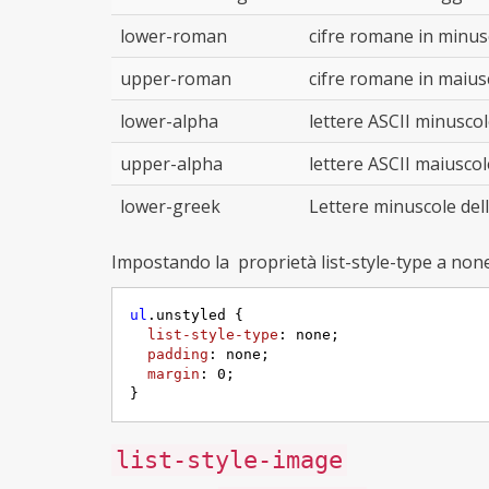
lower-roman
cifre romane in minuscolo
upper-roman
cifre romane in maiuscolo
lower-alpha
lettere ASCII minuscole
upper-alpha
lettere ASCII maiuscole
lower-greek
Lettere minuscole del
Impostando la proprietà list-style-type a none
ul
.unstyled
 {     

list-style-type
: none;

padding
: none;

margin
: 
0
;

}
list-style-image