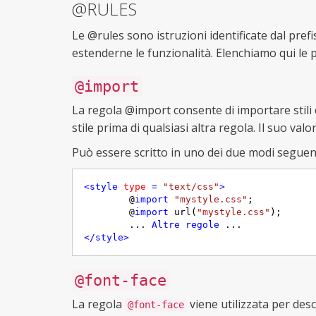
@RULES
Le @rules sono istruzioni identificate dal pref
estenderne le funzionalità. Elenchiamo qui le pi
@import
La regola @import consente di importare stili da
stile prima di qualsiasi altra regola. Il suo val
Può essere scritto in uno dei due modi seguent
<
style
type
 = 
"text/css"
>
	@
import
"mystyle.css"
; 

	@
import
 url(
"mystyle.css"
); 

	... 
Altre
regole
</
style
>
@font-face
La regola
viene utilizzata per des
@font-face