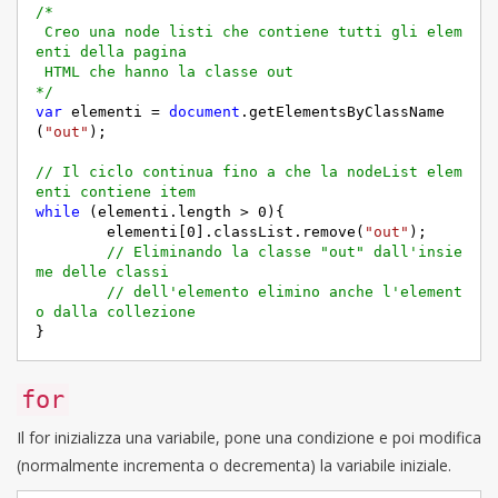
/*

 Creo una node listi che contiene tutti gli elem
enti della pagina 

 HTML che hanno la classe out

*/
var
 elementi = 
document
.getElementsByClassName
(
"out"
);

// Il ciclo continua fino a che la nodeList elem
enti contiene item
while
 (elementi.length > 
0
){

	elementi[
0
].classList.remove(
"out"
);

// Eliminando la classe "out" dall'insie
me delle classi 
// dell'elemento elimino anche l'element
o dalla collezione
for
Il for inizializza una variabile, pone una condizione e poi modifica
(normalmente incrementa o decrementa) la variabile iniziale.