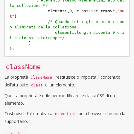
           l'elemento stesso viene eliminato dal
la collezione */
		elementi[
0
].classList.remove(
"ou
t"
);

/* Quando tutti gli elementi son
o eliminati dalla collezione 

		   elementi.length diventa 0 e i
l ciclo si interrompe*/
	}

className
La proprietà
restituisce o imposta il contenuto
className
dell’attributo
di un elemento.
class
Questa proprietà è utile per modificare le classi CSS di un
elemento.
Costituisce l’alternativa a
per i browser che non la
classList
supportano.