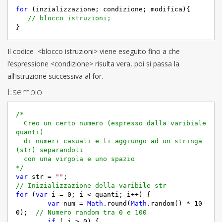
for
 (inzializzazione; condizione; modifica){

// blocco istruzioni;
Il codice <blocco istruzioni> viene eseguito fino a che
l’espressione <condizione> risulta vera, poi si passa la
all’istruzione successiva al for.
Esempio
/*

  Creo un certo numero (espresso dalla varibiale 
quanti) 

  di numeri casuali e li aggiungo ad un stringa 
(str) separandoli

  con una virgola e uno spazio

*/
var
 str = 
""
;                                   
// Inizializzazione della varibile str
for
 (
var
 i = 
0
; i < quanti; i++) {

var
 num = 
Math
.round(
Math
.random() * 
10
0
);  
// Numero random tra 0 e 100
if
 ( i > 
0
) {
