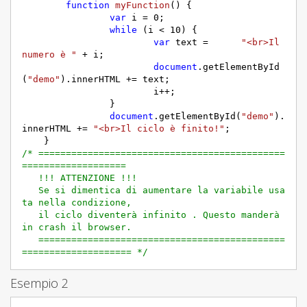
function
myFunction
(
) 
{

var
 i = 
0
;	

while
 (i < 
10
) {

var
 text =	
"<br>Il 
numero è "
 + i;

document
.getElementById
(
"demo"
).innerHTML += text;

			i++;

		}

document
.getElementById(
"demo"
).
innerHTML += 
"<br>Il ciclo è finito!"
;

/* =============================================
===================

   !!! ATTENZIONE !!!

   Se si dimentica di aumentare la variabile usa
ta nella condizione, 

   il ciclo diventerà infinito . Questo manderà 
in crash il browser.

   =============================================
==================== */
Esempio 2