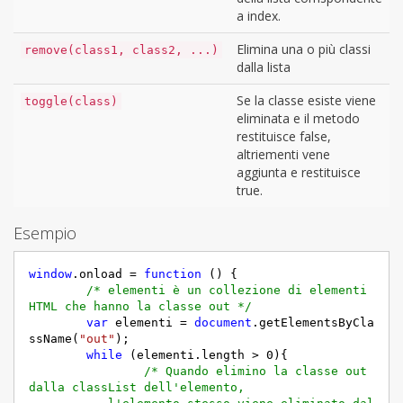
a index.
Elimina una o più classi
remove(class1, class2, ...)
dalla lista
Se la classe esiste viene
toggle(class)
eliminata e il metodo
restituisce false,
altriementi vene
aggiunta e restituisce
true.
Esempio
window
.onload = 
function
 (
) 
{

/* elementi è un collezione di elementi 
HTML che hanno la classe out */
var
 elementi = 
document
.getElementsByCla
ssName(
"out"
);

while
 (elementi.length > 
0
){

/* Quando elimino la classe out 
dalla classList dell'elemento, 			       
