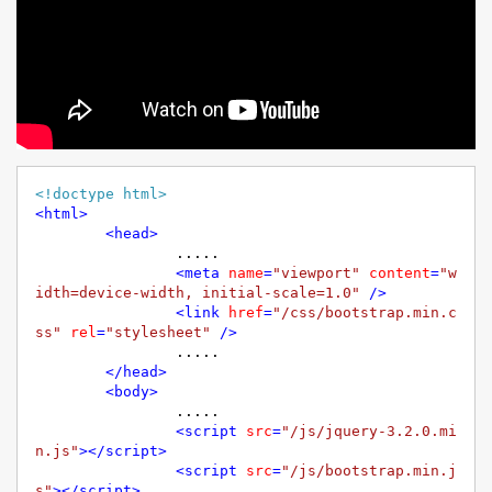
<!doctype html>
<
html
>
<
head
>
		..... 

<
meta
name
=
"viewport"
content
=
"w
idth=device-width, initial-scale=1.0"
 />
<
link
href
=
"/css/bootstrap.min.c
ss"
rel
=
"stylesheet"
 />
		..... 

</
head
>
<
body
>
		..... 

<
script
src
=
"/js/jquery-3.2.0.mi
n.js"
>
</
script
>
<
script
src
=
"/js/bootstrap.min.j
s"
>
</
script
>