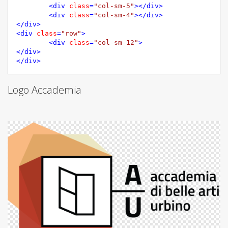
<
div
class
=
"col-sm-5"
>
</
div
>
<
div
class
=
"col-sm-4"
>
</
div
>
</
div
>
<
div
class
=
"row"
>
<
div
class
=
"col-sm-12"
>
</
div
>
</
div
>
Logo Accademia