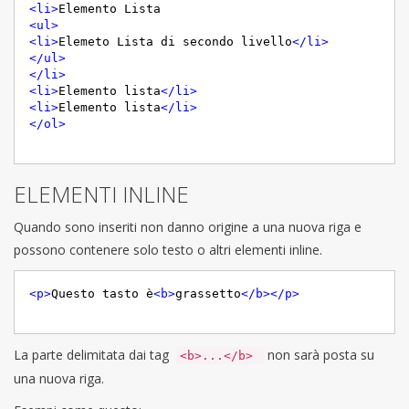
<
li
>
<
ul
>
<
li
>
Elemeto Lista di secondo livello
</
li
>
</
ul
>
</
li
>
<
li
>
Elemento lista
</
li
>
<
li
>
Elemento lista
</
li
>
</
ol
>
ELEMENTI INLINE
Quando sono inseriti non danno origine a una nuova riga e
possono contenere solo testo o altri elementi inline.
<
p
>
Questo tasto è
<
b
>
grassetto
</
b
>
</
p
>
La parte delimitata dai tag
non sarà posta su
<b>...</b>
una nuova riga.