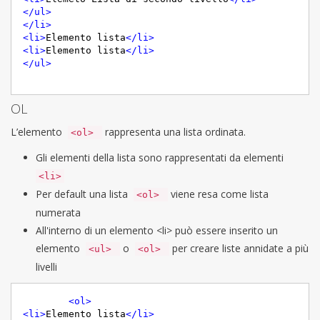
</
ul
>
</
li
>
<
li
>
Elemento lista
</
li
>
<
li
>
Elemento lista
</
li
>
</
ul
>
OL
L’elemento
rappresenta una lista ordinata.
<ol>
Gli elementi della lista sono rappresentati da elementi
<li>
Per default una lista
viene resa come lista
<ol>
numerata
All'interno di un elemento <li> può essere inserito un
elemento
o
per creare liste annidate a più
<ul>
<ol>
livelli
<
ol
>
<
li
>
Elemento lista
</
li
>