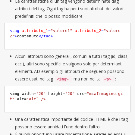
Le caratteristiche di un tag vengono determinate dagli
attributi del tag. Ogni tag ha per i suoi attributi dei valori
predefiniti che io posso modificare:
<
tag
attributo_1
=
"valore1"
attributo_2
=
"valore
2"
>
contenuto
</
tag
>
Alcuni attributi sono generali, comuni a tutti i tag (id, class,
ecc.), altri sono specifici e valgono solo per determianti
elementi. AD esempio gli attributi che segueno possono
essere usati nel tag
ma non nel ta
:
<img>
<p>
<img width=
"20"
 height=
"20"
 src=
"miaImmagine.gi
f"
 alt=
Una caratteristica importante del codice HTML è che i tag
possono essere annidati l'uno dentro l'altro.
È quindi opportuno usare l’indentazione. Grazie ad essa il