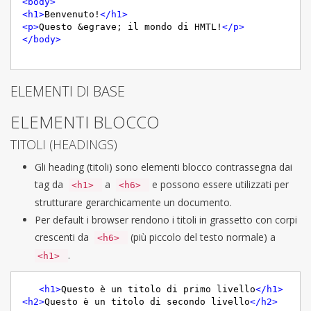
<
body
>
<
h1
>
Benvenuto!
</
h1
>
<
p
>
Questo &egrave; il mondo di HMTL!
</
p
>
</
body
>
ELEMENTI DI BASE
ELEMENTI BLOCCO
TITOLI (HEADINGS)
Gli heading (titoli) sono elementi blocco contrassegna dai
tag da
a
e possono essere utilizzati per
<h1>
<h6>
strutturare gerarchicamente un documento.
Per default i browser rendono i titoli in grassetto con corpi
crescenti da
(più piccolo del testo normale) a
<h6>
.
<h1>
<
h1
>
Questo è un titolo di primo livello
</
h1
>
<
h2
>
Questo è un titolo di secondo livello
</
h2
>