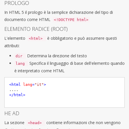
PROLOGO
In HTML 5 il prologo è la semplice dichiarazione del tipo di
documento come HTML
<!DOCTYPE html>
ELEMENTO RADICE (ROOT)
L'elemento
è obbligatorio e può assumere questi
<html>
attributi:
Determina la direzione del testo
dir
Specifica il linguaggio di base dell'elemento quando
lang
è interpretato come HTML
<
html
lang
=
"it"
>
</
html
>
HE AD
La sezione
contiene informazioni che non vengono
<head>