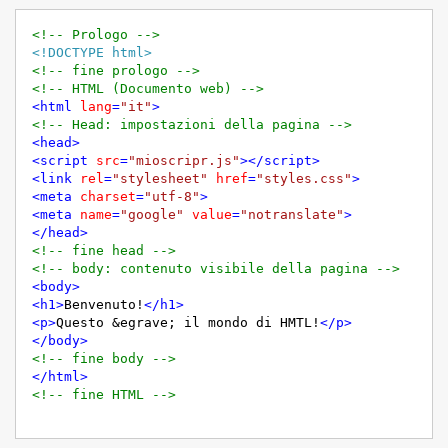
<!-- Prologo -->
<!DOCTYPE html>
<!-- fine prologo -->
<!-- HTML (Documento web) -->
<
html
lang
=
"it"
>
<!-- Head: impostazioni della pagina -->
<
head
>
<
script
src
=
"mioscripr.js"
>
</
script
>
<
link
rel
=
"stylesheet"
href
=
"styles.css"
>
<
meta
charset
=
"utf-8"
>
<
meta
name
=
"google"
value
=
"notranslate"
>
</
head
>
<!-- fine head -->
<!-- body: contenuto visibile della pagina -->
<
body
>
<
h1
>
Benvenuto!
</
h1
>
<
p
>
Questo &egrave; il mondo di HMTL!
</
p
>
</
body
>
<!-- fine body -->
</
html
>
<!-- fine HTML -->