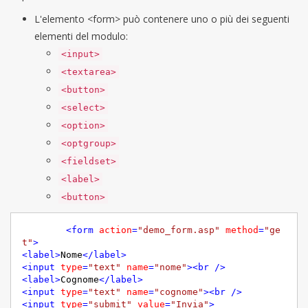
L'elemento <form> può contenere uno o più dei seguenti
elementi del modulo:
<input>
<textarea>
<button>
<select>
<option>
<optgroup>
<fieldset>
<label>
<button>
<
form
action
=
"demo_form.asp"
method
=
"ge
t"
>
<
label
>
Nome
</
label
>
<
input
type
=
"text"
name
=
"nome"
>
<
br
 />
<
label
>
Cognome
</
label
>
<
input
type
=
"text"
name
=
"cognome"
>
<
br
 />
<
input
type
=
"submit"
value
=
"Invia"
>