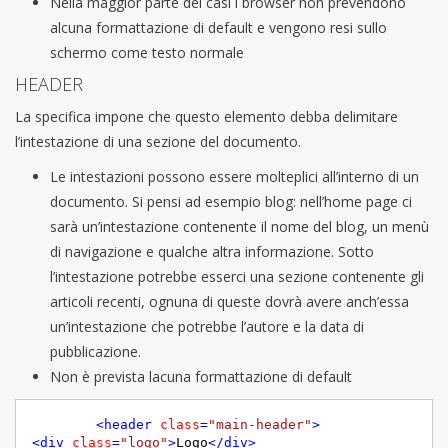
Nella maggior parte dei casi i browser non prevendono
alcuna formattazione di default e vengono resi sullo
schermo come testo normale
HEADER
La specifica impone che questo elemento debba delimitare
l’intestazione di una sezione del documento.
Le intestazioni possono essere molteplici all’interno di un
documento. Si pensi ad esempio blog: nell’home page ci
sarà un’intestazione contenente il nome del blog, un menù
di navigazione e qualche altra informazione. Sotto
l’intestazione potrebbe esserci una sezione contenente gli
articoli recenti, ognuna di queste dovrà avere anch’essa
un’intestazione che potrebbe l’autore e la data di
pubblicazione.
Non è prevista lacuna formattazione di default
<
header
class
=
"main-header"
>
<
div
class
=
"logo"
>
Logo
</
div
>