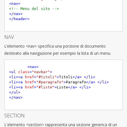
<
nav
>
<!-- Menu del sito -->
</
nav
>
</
header
>
NAV
L’elemento <nav> specifica una porzione di documento
destinato alla navigazione per esempio la lista di un menu.
<
nav
>
<
ul
class
=
"navbar"
>
<
li
>
<
a
href
=
"#titoli"
>
Titoli
</
a
>
</
li
>
<
li
>
<
a
href
=
"#paragrafo"
>
Paragrafo
</
a
>
</
li
>
<
li
>
<
a
href
=
"#liste"
>
Liste
</
a
>
</
li
>
</
ul
>
</
nav
>
SECTION
L'elemento <section> rappresenta una sezione generica di un