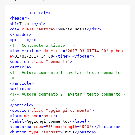
<
article
>
<
header
>
<
h1
>
Titolo
</
h1
>
<
div
class
=
"autore>"
>
Mario Rossi
</
div
>
</
header
>
<
p
>
....
</
p
>
<!-- Contenuto articolo -->
<
footer
>
<
time
datetime
=
"2017-03-01T14:00"
pubdat
e
>
01/03/2017 14:00
</
time
>
</
footer
>
<
section
class
=
"commenti"
>
<
article
>
<!-- Autore commento 1, avatar, testo commento -
->
</
article
>
<
article
>
<!-- Autore commento 2, avatar, testo commento -
->
</
article
>
<
section
class
=
"aggiungi-commento"
>
<
form
method
=
"post"
>
<
label
>
Aggiungi commento:
</
label
>
<
textarea
rows
=
"5"
maxlength
=
"500"
>
</
textarea
>
<
button
type
=
"submit"
>
Invia
</
button
>