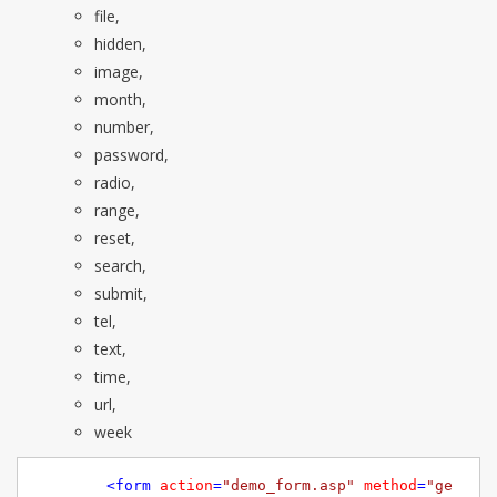
file,
hidden,
image,
month,
number,
password,
radio,
range,
reset,
search,
submit,
tel,
text,
time,
url,
week
<
form
action
=
"demo_form.asp"
method
=
"ge