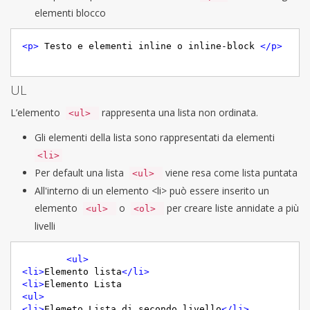
elementi blocco
<
p
>
 Testo e elementi inline o inline-block 
</
p
>
UL
L’elemento
rappresenta una lista non ordinata.
<ul>
Gli elementi della lista sono rappresentati da elementi
<li>
Per default una lista
viene resa come lista puntata
<ul>
All'interno di un elemento <li> può essere inserito un
elemento
o
per creare liste annidate a più
<ul>
<ol>
livelli
<
ul
>
<
li
>
Elemento lista
</
li
>
<
li
>
<
ul
>
<
li
>
Elemeto Lista di secondo livello
</
li
>