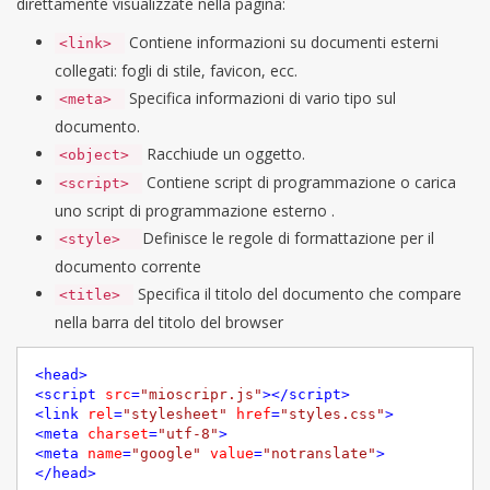
direttamente visualizzate nella pagina:
Contiene informazioni su documenti esterni
<link>
collegati: fogli di stile, favicon, ecc.
Specifica informazioni di vario tipo sul
<meta>
documento.
Racchiude un oggetto.
<object>
Contiene script di programmazione o carica
<script>
uno script di programmazione esterno .
Definisce le regole di formattazione per il
<style>
documento corrente
Specifica il titolo del documento che compare
<title>
nella barra del titolo del browser
<
head
>
<
script
src
=
"mioscripr.js"
>
</
script
>
<
link
rel
=
"stylesheet"
href
=
"styles.css"
>
<
meta
charset
=
"utf-8"
>
<
meta
name
=
"google"
value
=
"notranslate"
>
</
head
>