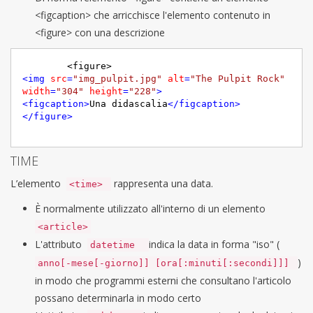
<figcaption> che arricchisce l'elemento contenuto in
<figure> con una descrizione
<
img
src
=
"img_pulpit.jpg"
alt
=
"The Pulpit Rock"
width
=
"304"
height
=
"228"
>
<
figcaption
>
Una didascalia
</
figcaption
>
</
figure
>
TIME
L’elemento
rappresenta una data.
<time>
È normalmente utilizzato all'interno di un elemento
<article>
L'attributo
indica la data in forma "iso" (
datetime
)
anno[-mese[-giorno]] [ora[:minuti[:secondi]]]
in modo che programmi esterni che consultano l'articolo
possano determinarla in modo certo