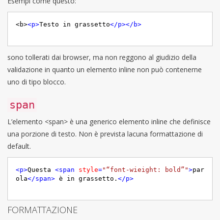
Esempi come questo:
<b>
<
p
>
Testo in grassetto
</
p
>
</
b
>
sono tollerati dai browser, ma non reggono al giudizio della
validazione in quanto un elemento inline non può contenerne
uno di tipo blocco.
span
L’elemento <span> è una generico elemento inline che definisce
una porzione di testo. Non è prevista lacuna formattazione di
default.
<
p
>
Questa 
<
span
style
=
"“font-wieight: bold”"
>
par
ola
</
span
>
 è in grassetto.
</
p
>
FORMATTAZIONE