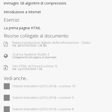
immagini. Gli algoritmi di compressioni.
Introduzione a Internet
Esercizi:
La prima pagina HTML
Risorse collegate al documento
Rappresentazione digitale delle informazioni - Slides
File .pdf 07/03/2020 1,28 Mb
Scarica Apatana Studio 3
Collegamento alla pagina di download.
Sito HTML di Prova (Lezione 1)
File .zip 07/03/2020 1 Kb
Vedi anche...
Sistemi Interattivi I (2013-2014) - Lezione 10
Sistemi Interattivi I (2013-2014) - Lezione 9
Sistemi Interattivi I (2013-2014) - Lezione 8