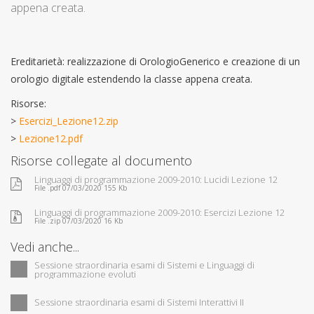
appena creata.
Ereditarietà: realizzazione di OrologioGenerico e creazione di un
orologio digitale estendendo la classe appena creata.
Risorse:
>
Esercizi_Lezione12.zip
>
Lezione12.pdf
Risorse collegate al documento
Linguaggi di programmazione 2009-2010: Lucidi Lezione 12
File .pdf 07/03/2020 155 Kb
Linguaggi di programmazione 2009-2010: Esercizi Lezione 12
File .zip 07/03/2020 16 Kb
Vedi anche...
Sessione straordinaria esami di Sistemi e Linguaggi di
programmazione evoluti
Sessione straordinaria esami di Sistemi Interattivi II